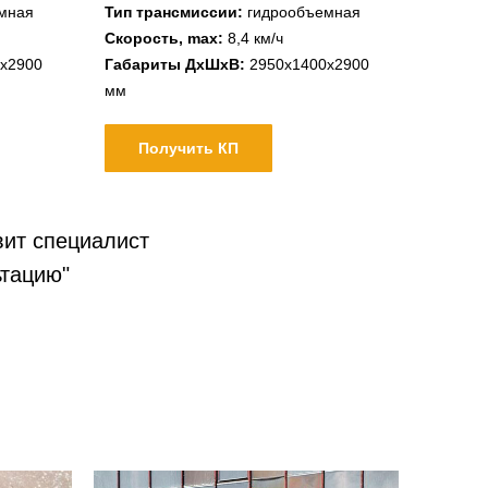
мная
Тип трансмиссии:
гидрообъемная
Скорость, max:
8,4 км/ч
х2900
Габариты ДхШхВ:
2950х1400х2900
мм
Получить КП
вит специалист
ьтацию"