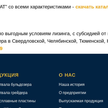
АТ" со всеми характеристиками -
скачать ката
по выгодным условиям лизинга, с субсидией от
ера в Свердловской, Челябинской, Тюменской, 
39
ДУКЦИЯ
О НАС
твала бульдозера
Наша история
твала грейдера
О предприятии
сплавные пластины
Выпускаемая продукция