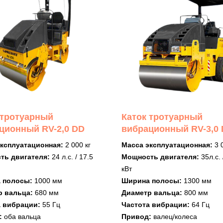
 тротуарный
Каток тротуарный
ционный RV-2,0 DD
вибрационный RV-3,0
эксплуатационная:
2 000 кг
Масса эксплуатационная:
3 
ть двигателя:
24 л.с. / 17.5
Мощность двигателя:
35л.с. 
кВт
 полосы:
1000 мм
Ширина полосы:
1300 мм
р вальца:
680 мм
Диаметр вальца:
800 мм
а вибрации:
55 Гц
Частота вибрации:
64 Гц
:
оба вальца
Привод:
валец/колеса