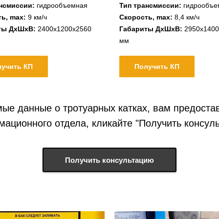
ансмиссии:
гидрообъемная
Тип трансмиссии:
гидрообъе
ь, max:
9 км/ч
Скорость, max:
8,4 км/ч
ты ДхШхВ:
2400х1200х2560
Габариты ДхШхВ:
2950х1400
мм
лучить КП
Получить КП
ые данные о тротуарных катках, вам предоста
ационного отдела, кликайте "Получить консул
Получить консультацию