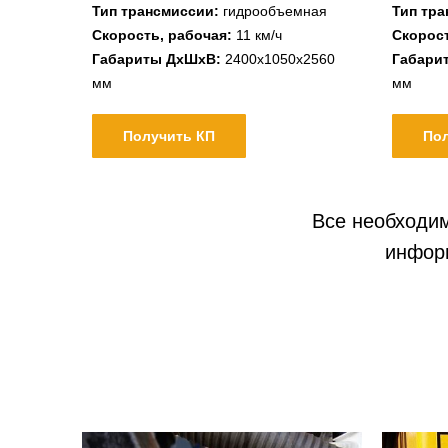
Тип трансмиссии:
гидрообъемная
Тип тр
Скорость, рабочая:
11 км/ч
Скорост
Габариты ДхШхВ:
2400х1050х2560
Габари
мм
мм
Получить КП
По
Все необходим
информ