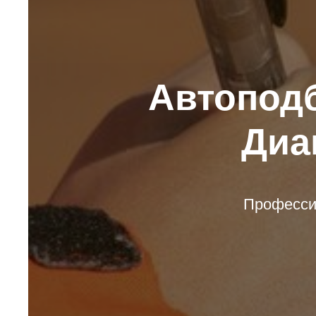
Автоподб
Диа
Профессио