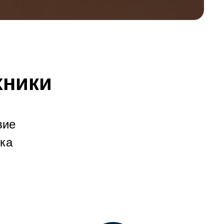
хники
вие
нка