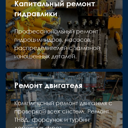
Капитальный ремонт
гидравлики
Профессиональный ремонт
гидроцилиндров, насосов,
распределителей с заменой
изношенных деталей.
Ремонт двигателя
Комплексный ремонт двигателя с
проверкой всех систем. Ремонт
ТНВД, форсунок и турбин
дорожных фрез