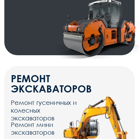
Прайс-лист на обслуживание
дорожно-строительной техники
НАИМЕНОВАНИЕ
СРОКИ
ЦЕНЫ
Выезд сервисной бригады
от 3 000 руб
Техническое обслуживание
от 4 часов
от 8 000 руб
Ремонт топливной системы
от 2 дней
от 50 000 руб
Капремонт двигателя
от 7 дней
от 80 000 руб
Ремонт гидроцилиндров
от 3 дней
от 10 000 руб
Капремонт коробки
от 5 дней
от 70 000 руб
передач
Ремонт гидравлических
от 1 дня
от 12 000 руб
систем
Ремонт фрезерного
от 10 дней
от 90 000 руб
барабана
Ремонт
гидрораспределителя
от 2 дней
от 20 000 руб
Ремонт датчиков
нивелира
от 3 дней
от 28 000 руб
Ремонт опорных лыж
от 2 дней
от 10 000 руб