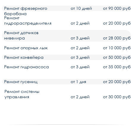
Тел:
+7 (345) 258-33-25
E-mail:
info@dormash-group.ru
Выездной сервис по Тюменской обл.