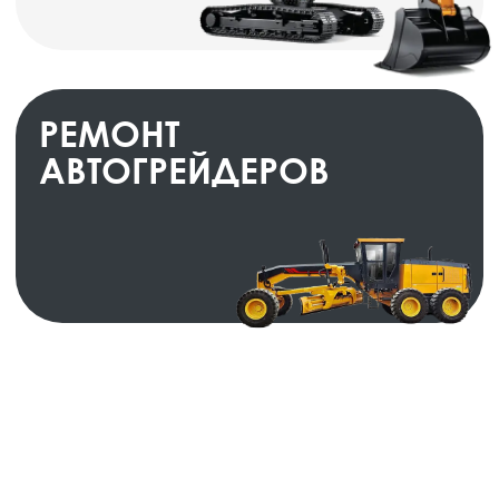
Ремонт конвейера
от 3 дней
от 50 000 руб
Ремонт гидронасоса
от 3 дней
от 35 000 руб
Ремонт гусениц
от 1 дня
от 20 000 руб
Ремонт системы
управления
от 2 дней
от 30 000 руб
Адреса сервисных
центров «КЗТС-Дормаш»
Екатеринбург - сервисный центр
г. Екатеринбург, Черепанова, 25
Пн - Пт 8:00 - 18:00
Тел:
+7 (343) 241-00-76
E-mail:
info@dormash-group.ru
Выездной сервис по Свердл. обл.