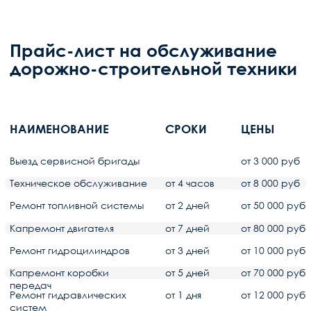
Пермь - сервисный центр
г. Пермь, шоссе Космонавтов, 316/28
Пн - Пт 8:00 - 18:00
Тел:
+7 (342) 248-12-13
E-mail:
info@dormash-group.ru
Выездной сервис по Пермскому краю
Челябинск - сервисный центр
г. Челябинск, ул. Троицкий тракт, 20
Пн - Пт 8:00 - 18:00
Тел:
+7 (351) 272-26-15
E-mail:
info@dormash-group.ru
Выездной сервис по Челябинской обл.
Тюмень - сервисный центр
г. Тюмень, улица Республики, 256/3с2
Пн - Пт 8:00 - 18:00