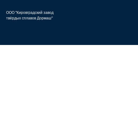
ООО "Кировградский завод
твёрдых сплавов Дормаш"