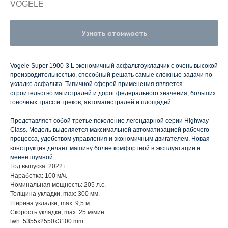
VOGELE
Узнать стоимость
Vogele Super 1900-3 L экономичный
асфальтоукладчик
с очень высокой
производительностью, способный решать самые сложные задачи по
укладке асфальта. Типичной сферой применения является
строительство магистралей и дорог федерального значения, больших
гоночных трасс и треков, автомагистралей и площадей.
Представляет собой третье поколение легендарной серии Highway
Class. Модель выделяется максимальной автоматизацией рабочего
процесса, удобством управления и экономичным двигателем. Новая
конструкция делает машину более комфортной в эксплуатации и
менее шумной.
Год выпуска: 2022 г.
Наработка: 100 м/ч.
Номинальная мощность: 205 л.с.
Толщина укладки, max: 300 мм.
Ширина укладки, max: 9,5 м.
Скорость укладки, max: 25 м/мин.
lwh: 5355x2550x3100 mm