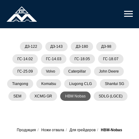
ДЗ-122
ДЗ-143
ДЗ-180
ДЗ-98
ГС-14.02
ГС-14.03
ГС-18.05
ГС-18.07
ГС-25.09
Volvo
Caterpillar
John Deere
Tiangong
Komatsu
Liugong CLG
Shantui SG
SEM
XCMG GR
HBM Nobas
SDLG (LGCE)
Продукция
/
Ножи отвала
/
Для грейдеров
/
HBM-Nobas